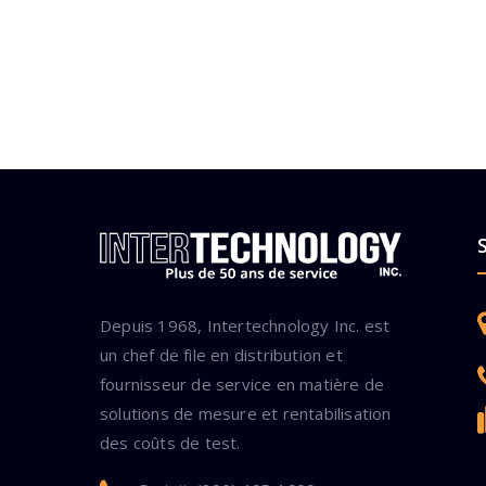
Depuis 1968, Intertechnology Inc. est
un chef de file en distribution et
fournisseur de service en matière de
solutions de mesure et rentabilisation
des coûts de test.