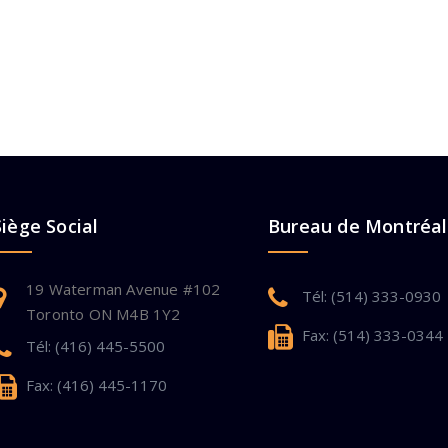
Siège Social
Bureau de Montréal
19 Waterman Avenue #102
Tél: (514) 333-0930
Toronto ON M4B 1Y2
Fax: (514) 333-0344
Tél: (416) 445-5500
Fax: (416) 445-1170