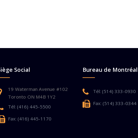
Siège Social
Bureau de Montréal
19 Waterman Avenue #102
Tél: (514) 333-0930
Toronto ON M4B 1Y2
Fax: (514) 333-0344
Tél: (416) 445-5500
Fax: (416) 445-1170