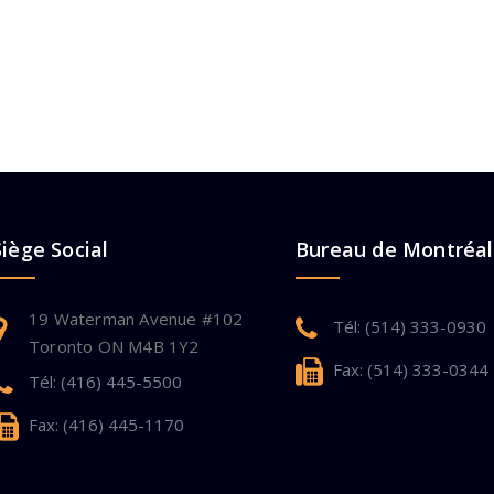
Siège Social
Bureau de Montréal
19 Waterman Avenue #102
Tél: (514) 333-0930
Toronto ON M4B 1Y2
Fax: (514) 333-0344
Tél: (416) 445-5500
Fax: (416) 445-1170