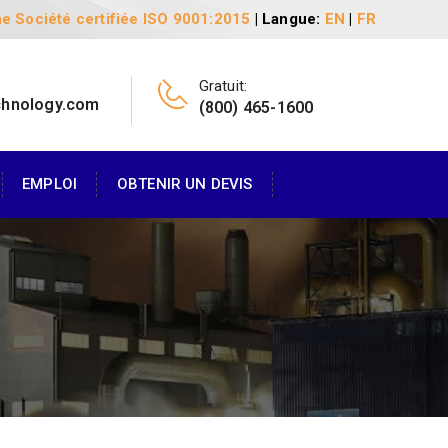
e Société certifiée ISO 9001:2015
| Langue:
EN
|
FR
Gratuit:
chnology.com
(800) 465-1600
EMPLOI
OBTENIR UN DEVIS