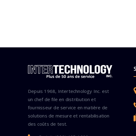
Depuis 1968, Intertechnology Inc. est
un chef de file en distribution et
fournisseur de service en matière de
solutions de mesure et rentabilisation
des coûts de test.