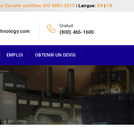
e Société certifiée ISO 9001:2015
| Langue:
EN
|
FR
Gratuit:
chnology.com
(800) 465-1600
EMPLOI
OBTENIR UN DEVIS