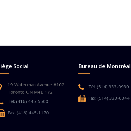
Siège Social
Bureau de Montréal
19 Waterman Avenue #102
Tél: (514) 333-0930
Toronto ON M4B 1Y2
Fax: (514) 333-0344
Tél: (416) 445-5500
Fax: (416) 445-1170