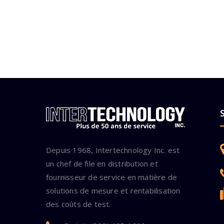
Depuis 1968, Intertechnology Inc. est
un chef de file en distribution et
fournisseur de service en matière de
solutions de mesure et rentabilisation
des coûts de test.