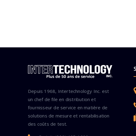
Depuis 1968, Intertechnology Inc. est
un chef de file en distribution et
fournisseur de service en matière de
solutions de mesure et rentabilisation
des coûts de test.