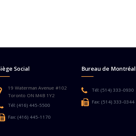
Siège Social
Bureau de Montréal
19 Waterman Avenue #102
Tél: (514) 333-0930
Toronto ON M4B 1Y2
Fax: (514) 333-0344
Tél: (416) 445-5500
Fax: (416) 445-1170