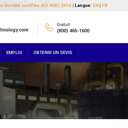
e Société certifiée ISO 9001:2015
| Langue:
EN
|
FR
Gratuit:
chnology.com
(800) 465-1600
EMPLOI
OBTENIR UN DEVIS